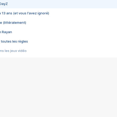
 DayZ
 a 13 ans (et vous l'avez ignoré)
e (littéralement)
im Rayan
 toutes les règles
s les jeux vidéo
us choquant de Rockstar ? - Le scandale BULLY
e plus moche de Steam
du RÊVE tourne au CAUCHEMAR
pendant 8 heures
it… à tort
umiliés par un jeu vidéo
ire - Final Fantasy 8